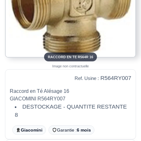
RACCORD EN TE R564R 16
Image non contractuelle
R564RY007
Ref. Usine :
Raccord en Té Alésage 16
GIACOMINI R564RY007
DESTOCKAGE - QUANTITE RESTANTE
8
Giacomini
Garantie :
6 mois