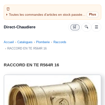
Toutes les commandes d'articles en stock passées
avant 14H sont expédiées le jour même (jours
ouvrés)
Direct-Chaudiere
🛒
🔍
☰
Accueil
Catalogues
Plomberie
Raccords
RACCORD EN TE R564R 16
RACCORD EN TE R564R 16