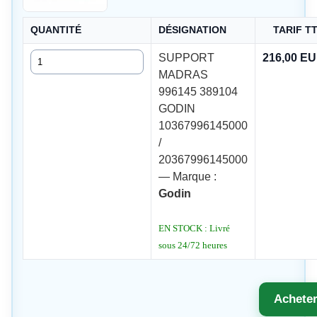
QUANTITÉ
DÉSIGNATION
TARIF T
Quantité
SUPPORT
216,00 E
MADRAS
996145 389104
GODIN
10367996145000
/
20367996145000
— Marque :
Godin
EN STOCK : Livré
sous 24/72 heures
Achete