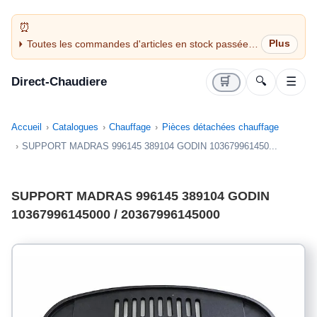
Toutes les commandes d'articles en stock passées
avant 14H sont expédiées le jour même (jours
ouvrés)
Direct-Chaudiere
🛒
🔍
☰
Accueil
Catalogues
Chauffage
Pièces détachées chauffage
SUPPORT MADRAS 996145 389104 GODIN 103679961450...
SUPPORT MADRAS 996145 389104 GODIN
10367996145000 / 20367996145000