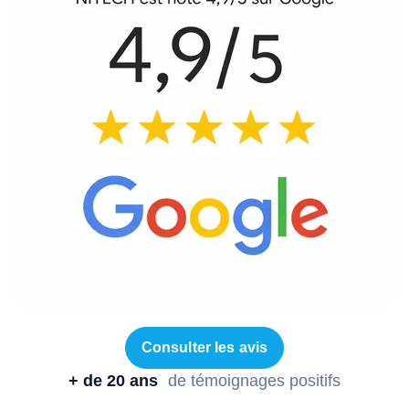
Consulter les avis
+ de 20 ans
de témoignages positifs