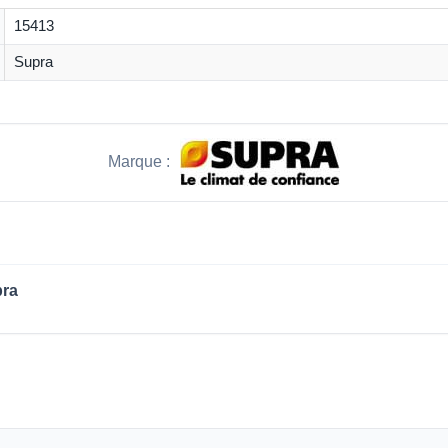
15413
Supra
Marque :
pra