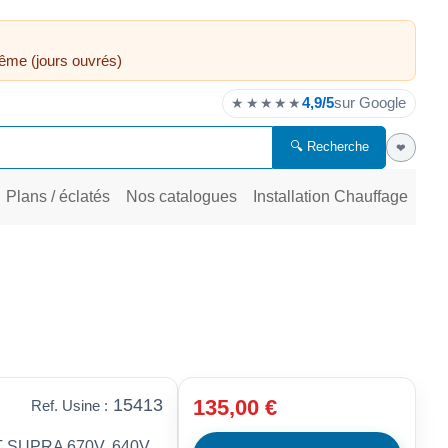
ême (jours ouvrés)
4,9/5
sur Google
★★★★★
🔍 Recherche
❤
Plans / éclatés
Nos catalogues
Installation Chauffage
15413
135,00 €
Ref. Usine :
SUPRA 670V, 640V,