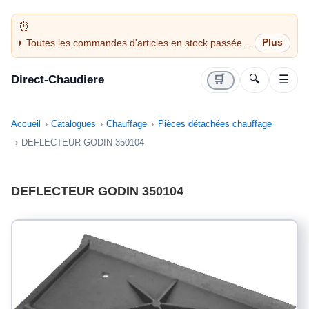
Toutes les commandes d'articles en stock passées
avant 14H sont expédiées le jour même (jours
ouvrés)
Direct-Chaudiere
🛒
🔍
☰
Accueil
Catalogues
Chauffage
Pièces détachées chauffage
DEFLECTEUR GODIN 350104
DEFLECTEUR GODIN 350104