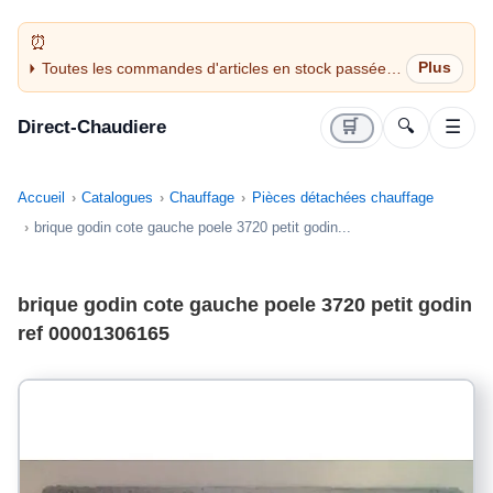
Toutes les commandes d'articles en stock passées
avant 14H sont expédiées le jour même (jours
ouvrés)
Direct-Chaudiere
🛒
🔍
☰
Accueil
Catalogues
Chauffage
Pièces détachées chauffage
brique godin cote gauche poele 3720 petit godin...
brique godin cote gauche poele 3720 petit godin
ref 00001306165