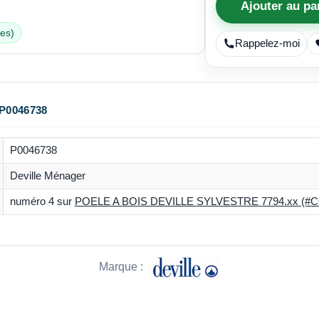
Ajouter au pa
ées)
Rappelez-moi
P0046738
P0046738
Deville Ménager
numéro 4 sur
POELE A BOIS DEVILLE SYLVESTRE 7794.xx (#C
Marque :