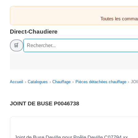
Toutes les comman
Direct-Chaudiere
🛒
Accueil
Catalogues
Chauffage
Pièces détachées chauffage
JOI
JOINT DE BUSE P0046738
Joint de Buse Deville pour Poêle Deville C07794.xx