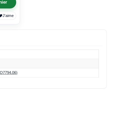
nier
J'aime
O7794.06)