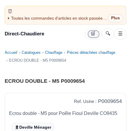
Toutes les commandes d'articles en stock passées
avant 14H sont expédiées le jour même (jours
ouvrés)
Direct-Chaudiere
🛒
🔍
☰
Accueil
Catalogues
Chauffage
Pièces détachées chauffage
ECROU DOUBLE - M5 P0009654
ECROU DOUBLE - M5 P0009654
P0009654
Ref. Usine :
Ecrou double - M5 pour Poêle Fioul Deville CO9435
Deville Ménager