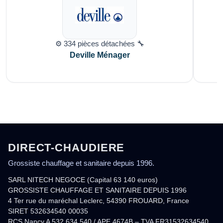
⚙️ 334 pièces détachées 🔧
Deville Ménager
DIRECT-CHAUDIERE
Grossiste chauffage et sanitaire depuis 1996.
SARL NITECH NEGOCE (Capital 63 140 euros)
GROSSISTE CHAUFFAGE ET SANITAIRE DEPUIS 1996
4 Ter rue du maréchal Leclerc, 54390 FROUARD, France
SIRET 532634540 00035
RCS Nancy A 532 634 540 / APE 4674B – TVA FR31532634540