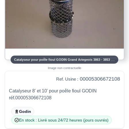
Catalyseur pour poêle fioul GODIN Grand Ariegeois 3863 - 3853 REF.00005306672108
Image non contractuelle
00005306672108
Ref. Usine :
Catalyseur 8' et 10' pour poêle fioul GODIN
réf.00005306672108
Godin
En stock : Livré sous 24/72 heures (jours ouvrés)