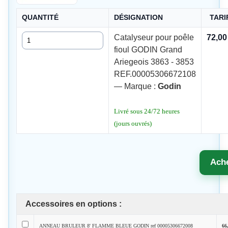
QUANTITÉ
DÉSIGNATION
TARI
Quantité
Catalyseur pour poêle
72,0
fioul GODIN Grand
Ariegeois 3863 - 3853
REF.00005306672108
— Marque :
Godin
Livré sous 24/72 heures
(jours ouvrés)
Ach
Accessoires en options :
ANNEAU BRULEUR 8' FLAMME BLEUE GODIN ref 00005306672008
66