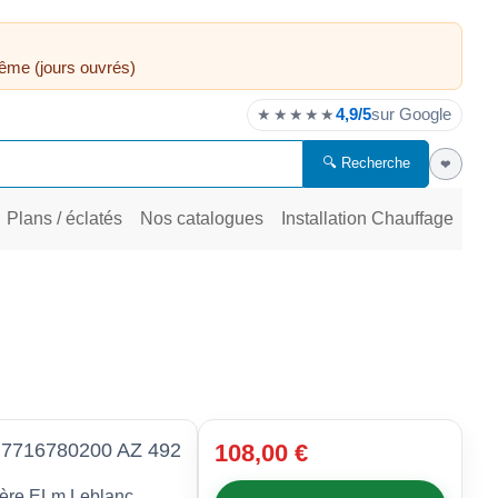
ême (jours ouvrés)
4,9/5
sur Google
★★★★★
🔍 Recherche
❤
Plans / éclatés
Nos catalogues
Installation Chauffage
7716780200 AZ 492
108,00 €
ière ELm Leblanc