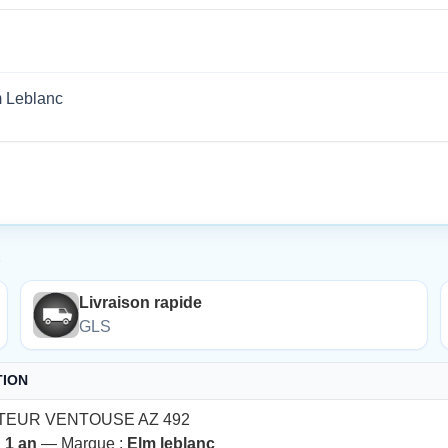
m Leblanc
É
Livraison rapide
GLS
TION
TEUR VENTOUSE AZ 492
:
1 an
— Marque :
Elm leblanc