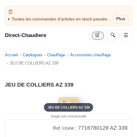
Toutes les commandes d'articles en stock passées
avant 14H sont expédiées le jour même (jours
ouvrés)
Direct-Chaudiere
🛒
🔍
☰
Accueil
Catalogues
Chauffage
Accessoires chauffage
JEU DE COLLIERS AZ 339
JEU DE COLLIERS AZ 339
JEU DE COLLIERS AZ 339
Image non contractuelle
7716780128 AZ 339
Ref. Usine :