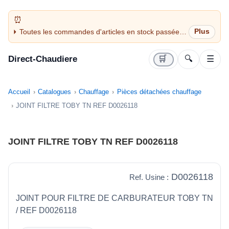
Toutes les commandes d'articles en stock passées
avant 14H sont expédiées le jour même (jours
ouvrés)
Direct-Chaudiere
🛒
🔍
☰
Accueil
Catalogues
Chauffage
Pièces détachées chauffage
JOINT FILTRE TOBY TN REF D0026118
JOINT FILTRE TOBY TN REF D0026118
D0026118
Ref. Usine :
JOINT POUR FILTRE DE CARBURATEUR TOBY TN
/ REF D0026118