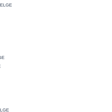
BELGE
GE
E
ELGE