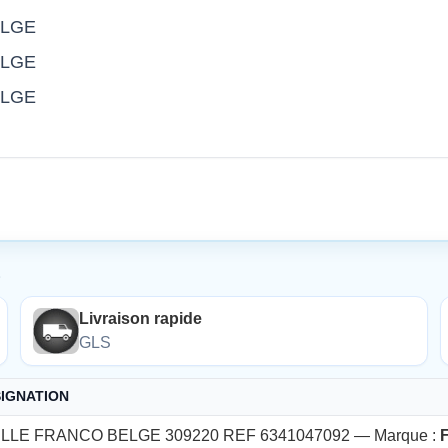
ELGE
ELGE
ELGE
É
Livraison rapide
GLS
IGNATION
LLE FRANCO BELGE 309220 REF 6341047092 — Marque :