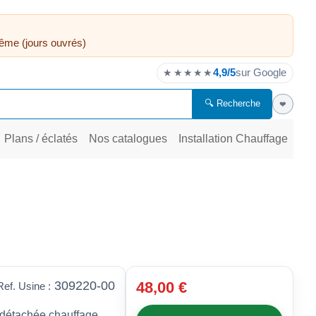
ême (jours ouvrés)
4,9/5
sur Google
★★★★★
🔍 Recherche
❤
Plans / éclatés
Nos catalogues
Installation Chauffage
309220-00
48,00 €
Ref. Usine :
 détachée chauffage