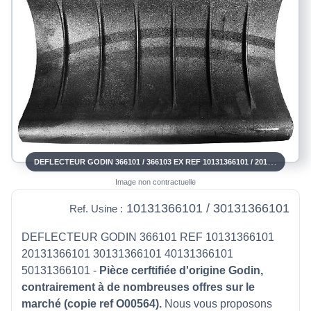
DEFLECTEUR GODIN 366101 / 366103 EX REF 10131366101 / 20131366101 / 30131366101 / 50131366101053
Image non contractuelle
10131366101 / 30131366101
Ref. Usine :
DEFLECTEUR GODIN 366101 REF 10131366101
20131366101 30131366101 40131366101
50131366101 -
Pièce cerftifiée d'origine Godin,
contrairement à de nombreuses offres sur le
marché (copie ref O00564).
Nous vous proposons