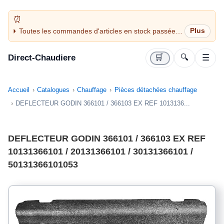
Toutes les commandes d'articles en stock passées
avant 14H sont expédiées le jour même (jours
ouvrés)
Direct-Chaudiere
🛒
🔍
☰
Accueil
Catalogues
Chauffage
Pièces détachées chauffage
DEFLECTEUR GODIN 366101 / 366103 EX REF 1013136...
DEFLECTEUR GODIN 366101 / 366103 EX REF
10131366101 / 20131366101 / 30131366101 /
50131366101053