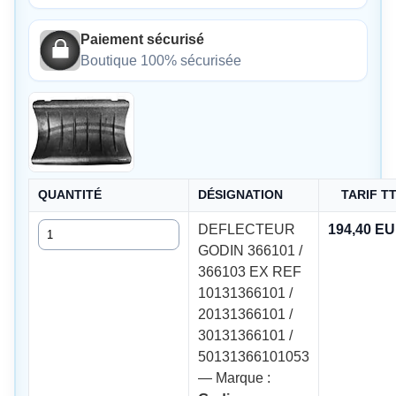
Paiement sécurisé
Boutique 100% sécurisée
QUANTITÉ
DÉSIGNATION
TARIF T
Quantité
DEFLECTEUR
194,40 E
GODIN 366101 /
366103 EX REF
10131366101 /
20131366101 /
30131366101 /
50131366101053
— Marque :