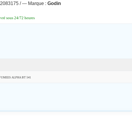
083175 / — Marque :
Godin
ivré sous 24/72 heures
FUMEES ALPHA BT 541