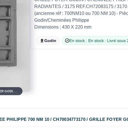
RADIANTES / 3175 REF.CH72083175 / 3170
(ancienne réf : 700NM10 ou 700 NM 10) - Pièce 
Godin/Cheminées Philippe
Dimensions : 430 X 220 mm
Godin
En stock : En stock : Livré sous
GRILLE CHEMINEE PHILIPPE 700 NM 10 / CH70034773170 / GRILLE FOYER GODIN 3175 REF.CH72083175 /
PHILIPPE 700 NM 10 / CH70034773170 / GRILLE FOYER GO