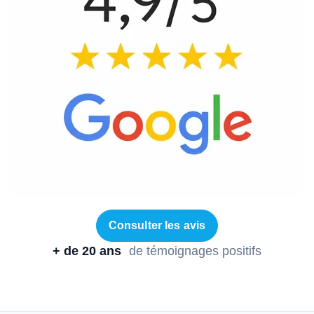
Consulter les avis
+ de 20 ans
de témoignages positifs