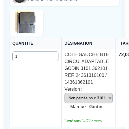
QUANTITÉ
DÉSIGNATION
TAR
Quantité
COTE GAUCHE BTE
72,0
CIRCU. ADAPTABLE
GODIN 3101 362101
REF. 24361310100 /
14361362101
Version :
— Marque :
Godin
Livré sous 24/72 heures