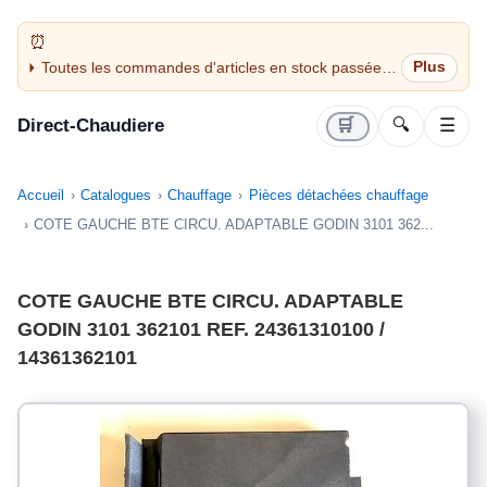
Toutes les commandes d'articles en stock passées
avant 14H sont expédiées le jour même (jours
ouvrés)
Direct-Chaudiere
🛒
🔍
☰
Accueil
Catalogues
Chauffage
Pièces détachées chauffage
COTE GAUCHE BTE CIRCU. ADAPTABLE GODIN 3101 362...
COTE GAUCHE BTE CIRCU. ADAPTABLE
GODIN 3101 362101 REF. 24361310100 /
14361362101