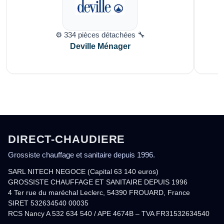
⚙️ 334 pièces détachées 🔧
Deville Ménager
DIRECT-CHAUDIERE
Grossiste chauffage et sanitaire depuis 1996.
SARL NITECH NEGOCE (Capital 63 140 euros)
GROSSISTE CHAUFFAGE ET SANITAIRE DEPUIS 1996
4 Ter rue du maréchal Leclerc, 54390 FROUARD, France
SIRET 532634540 00035
RCS Nancy A 532 634 540 / APE 4674B – TVA FR31532634540