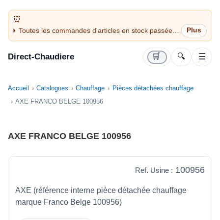
Toutes les commandes d'articles en stock passées
avant 14H sont expédiées le jour même (jours
ouvrés)
Direct-Chaudiere
🛒
🔍
☰
Accueil
Catalogues
Chauffage
Pièces détachées chauffage
AXE FRANCO BELGE 100956
AXE FRANCO BELGE 100956
100956
Ref. Usine :
AXE (référence interne pièce détachée chauffage
marque Franco Belge 100956)