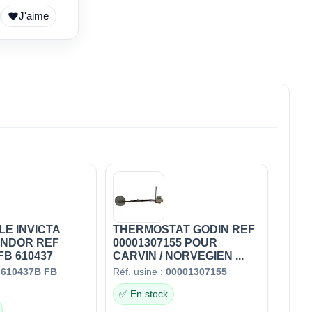
J'aime
LE INVICTA
THERMOSTAT GODIN REF
ANDOR REF
00001307155 POUR
FB 610437
CARVIN / NORVEGIEN ...
F610437B FB
Réf. usine :
00001307155
✅ En stock