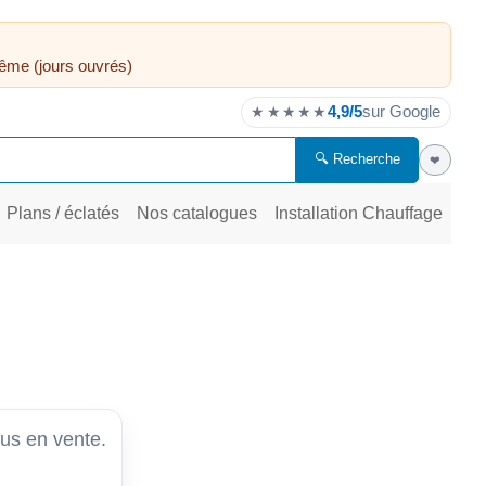
ême (jours ouvrés)
4,9/5
sur Google
★★★★★
🔍 Recherche
❤
Plans / éclatés
Nos catalogues
Installation Chauffage
lus en vente.