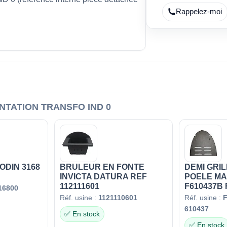
Rappelez-moi
NTATION TRANSFO IND 0
ODIN 3168
BRULEUR EN FONTE
DEMI GRIL
INVICTA DATURA REF
POELE M
112111601
F610437B 
16800
Réf. usine :
1121110601
Réf. usine :
610437
✅ En stock
✅ En stock