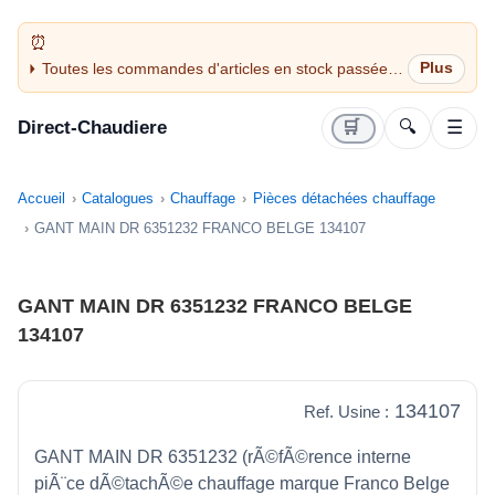
Toutes les commandes d'articles en stock passées
avant 14H sont expédiées le jour même (jours
ouvrés)
Direct-Chaudiere
🛒
🔍
☰
Accueil
Catalogues
Chauffage
Pièces détachées chauffage
GANT MAIN DR 6351232 FRANCO BELGE 134107
GANT MAIN DR 6351232 FRANCO BELGE
134107
134107
Ref. Usine :
GANT MAIN DR 6351232 (rÃ©fÃ©rence interne
piÃ¨ce dÃ©tachÃ©e chauffage marque Franco Belge