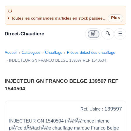
Toutes les commandes d'articles en stock passées
avant 14H sont expédiées le jour même (jours
ouvrés)
Direct-Chaudiere
🛒
🔍
☰
Accueil
Catalogues
Chauffage
Pièces détachées chauffage
INJECTEUR GN FRANCO BELGE 139597 REF 1540504
INJECTEUR GN FRANCO BELGE 139597 REF
1540504
139597
Ref. Usine :
INJECTEUR GN 1540504 (rÃ©fÃ©rence interne
piÃ¨ce dÃ©tachÃ©e chauffage marque Franco Belge