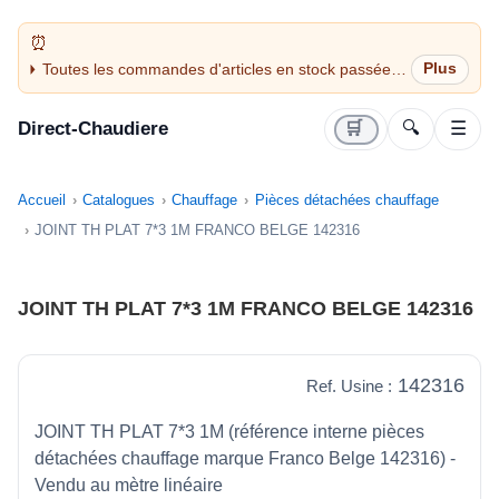
Toutes les commandes d'articles en stock passées
avant 14H sont expédiées le jour même (jours
ouvrés)
Direct-Chaudiere
🛒
🔍
☰
Accueil
Catalogues
Chauffage
Pièces détachées chauffage
JOINT TH PLAT 7*3 1M FRANCO BELGE 142316
JOINT TH PLAT 7*3 1M FRANCO BELGE 142316
142316
Ref. Usine :
JOINT TH PLAT 7*3 1M (référence interne pièces
détachées chauffage marque Franco Belge 142316) -
Vendu au mètre linéaire