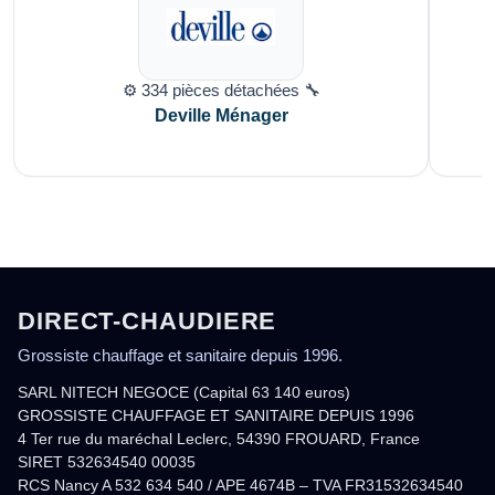
⚙️ 334 pièces détachées 🔧
Deville Ménager
DIRECT-CHAUDIERE
Grossiste chauffage et sanitaire depuis 1996.
SARL NITECH NEGOCE (Capital 63 140 euros)
GROSSISTE CHAUFFAGE ET SANITAIRE DEPUIS 1996
4 Ter rue du maréchal Leclerc, 54390 FROUARD, France
SIRET 532634540 00035
RCS Nancy A 532 634 540 / APE 4674B – TVA FR31532634540