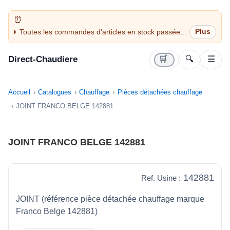
Toutes les commandes d'articles en stock passées
avant 14H sont expédiées le jour même (jours
ouvrés)
Direct-Chaudiere
🛒
🔍
☰
Accueil
Catalogues
Chauffage
Pièces détachées chauffage
JOINT FRANCO BELGE 142881
JOINT FRANCO BELGE 142881
142881
Ref. Usine :
JOINT (référence pièce détachée chauffage marque
Franco Belge 142881)