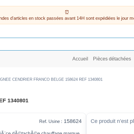
des d'articles en stock passées avant 14H sont expédiées le jour m
Accueil
Pièces détachées
GNEE CENDRIER FRANCO BELGE 158624 REF 1340801
F 1340801
158624
Ce produit n’est p
Ref. Usine :
Ã¨ce dÃ©tachÃ©e chauffage marque