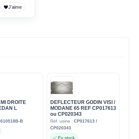
J'aime
MI DROITE
DEFLECTEUR GODIN VISI /
EDAN L
MODANE 65 REF CP017613
ou CP020343
F610518B-B
Réf. usine :
CP017613 /
CP020343
✅ En stock