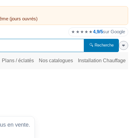
ême (jours ouvrés)
4,9/5
sur Google
★★★★★
🔍 Recherche
❤
Plans / éclatés
Nos catalogues
Installation Chauffage
lus en vente.