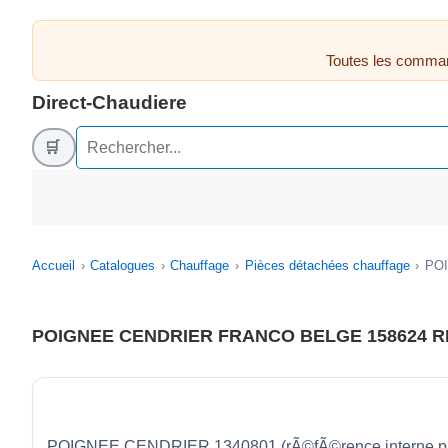
Toutes les comman
Direct-Chaudiere
🛒
Accueil
Catalogues
Chauffage
Pièces détachées chauffage
POI
POIGNEE CENDRIER FRANCO BELGE 158624 RE
POIGNEE CENDRIER 1340801 (rÃ©fÃ©rence interne pi