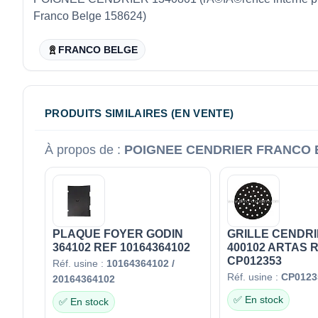
Franco Belge 158624)
FRANCO BELGE
PRODUITS SIMILAIRES (EN VENTE)
À propos de :
POIGNEE CENDRIER FRANCO B
PLAQUE FOYER GODIN
GRILLE CENDRI
364102 REF 10164364102
400102 ARTAS 
CP012353
Réf. usine :
10164364102 /
Réf. usine :
CP0123
20164364102
✅ En stock
✅ En stock