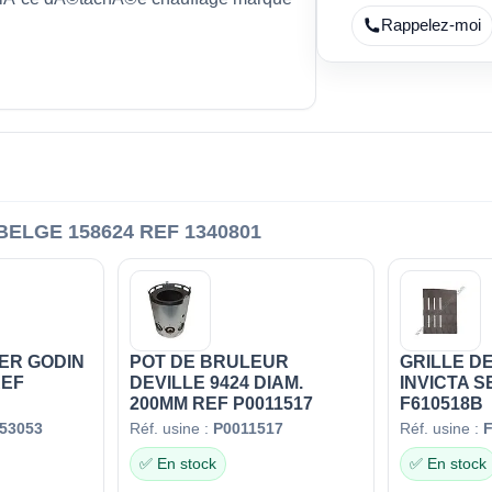
Rappelez-moi
ELGE 158624 REF 1340801
ER GODIN
POT DE BRULEUR
GRILLE DE
REF
DEVILLE 9424 DIAM.
INVICTA S
200MM REF P0011517
F610518B
53053
Réf. usine :
P0011517
Réf. usine :
✅ En stock
✅ En stock