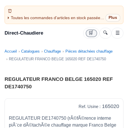
Toutes les commandes d'articles en stock passées
avant 14H sont expédiées le jour même (jours
ouvrés)
Direct-Chaudiere
🛒
🔍
☰
Accueil
Catalogues
Chauffage
Pièces détachées chauffage
REGULATEUR FRANCO BELGE 165020 REF DE1740750
REGULATEUR FRANCO BELGE 165020 REF
DE1740750
165020
Ref. Usine :
REGULATEUR DE1740750 (rÃ©fÃ©rence interne
piÃ¨ce dÃ©tachÃ©e chauffage marque Franco Belge