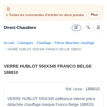
Toutes les commandes d'articles en stock passées
avant 14H sont expédiées le jour même (jours
ouvrés)
Direct-Chaudiere
🛒
🔍
☰
Accueil
Catalogues
Chauffage
Pièces détachées chauffage
VERRE HUBLOT 550X345 FRANCO BELGE 188810
VERRE HUBLOT 550X345 FRANCO BELGE
188810
188810
Ref. Usine :
VERRE HUBLOT 550X345 (référence interne pièce
détachée chauffage marque Franco Belge 188810)