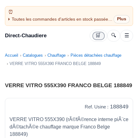
Toutes les commandes d'articles en stock passées
avant 14H sont expédiées le jour même (jours
ouvrés)
Direct-Chaudiere
🛒
🔍
☰
Accueil
Catalogues
Chauffage
Pièces détachées chauffage
VERRE VITRO 555X390 FRANCO BELGE 188849
VERRE VITRO 555X390 FRANCO BELGE 188849
188849
Ref. Usine :
VERRE VITRO 555X390 (rÃ©fÃ©rence interne piÃ¨ce
dÃ©tachÃ©e chauffage marque Franco Belge
188849)