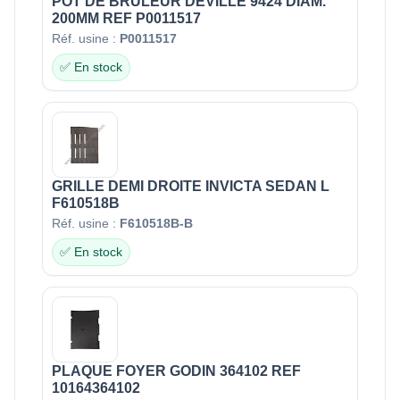
POT DE BRULEUR DEVILLE 9424 DIAM.
200MM REF P0011517
Réf. usine :
P0011517
✅ En stock
GRILLE DEMI DROITE INVICTA SEDAN L
F610518B
Réf. usine :
F610518B-B
✅ En stock
PLAQUE FOYER GODIN 364102 REF
10164364102