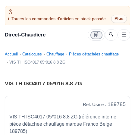
Toutes les commandes d'articles en stock passées
avant 14H sont expédiées le jour même (jours
ouvrés)
Direct-Chaudiere
🛒
🔍
☰
Accueil
Catalogues
Chauffage
Pièces détachées chauffage
VIS TH ISO4017 05*016 8.8 ZG
VIS TH ISO4017 05*016 8.8 ZG
189785
Ref. Usine :
VIS TH ISO4017 05*016 8.8 ZG (référence interne
pièce détachée chauffage marque Franco Belge
189785)