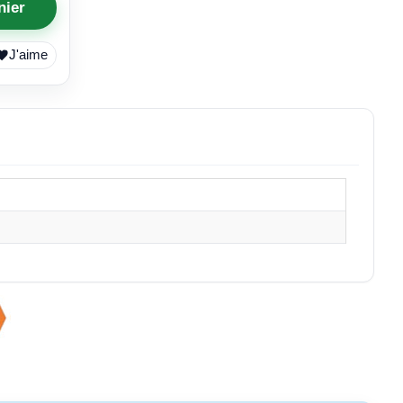
nier
J'aime