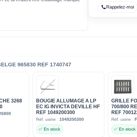
Rappelez-moi
ELGE 965830 REF 1740747
CHE 3268
BOUGIE ALLUMAGE A LP
GRILLE F
0
EC IG INVICTA DEVILLE HF
700/800 R
REF 1049200300
REF 70012
26800
Réf. usine :
1049200300
Réf. usine :
F
✅ En stock
✅ En stock