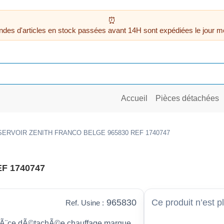
des d'articles en stock passées avant 14H sont expédiées le jour m
Accueil
Pièces détachées
ERVOIR ZENITH FRANCO BELGE 965830 REF 1740747
F 1740747
965830
Ce produit n’est p
Ref. Usine :
Ã¨ce dÃ©tachÃ©e chauffage marque