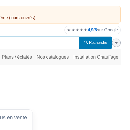
ême (jours ouvrés)
4,9/5
sur Google
★★★★★
🔍 Recherche
❤
Plans / éclatés
Nos catalogues
Installation Chauffage
lus en vente.