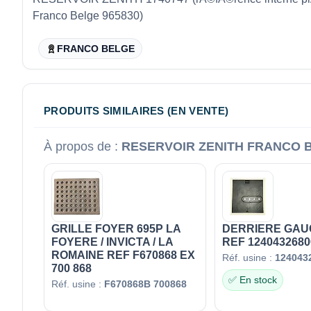
Franco Belge 965830)
FRANCO BELGE
PRODUITS SIMILAIRES (EN VENTE)
À propos de :
RESERVOIR ZENITH FRANCO B
GRILLE FOYER 695P LA
DERRIERE GAU
FOYERE / INVICTA / LA
REF 1240432680
ROMAINE REF F670868 EX
Réf. usine :
124043
700 868
✅ En stock
Réf. usine :
F670868B 700868