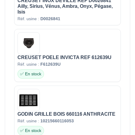
CREUSET INOX DEVILLE REF D0026841
Ailly, Sirius, Vénus, Ambra, Onyx, Pégase,
Isis
Réf. usine :
D0026841
CREUSET POELE INVICTA REF 612639U
Réf. usine :
F612639U
✅ En stock
GODIN GRILLE BOIS 660116 ANTHRACITE
Réf. usine :
10215660116053
✅ En stock