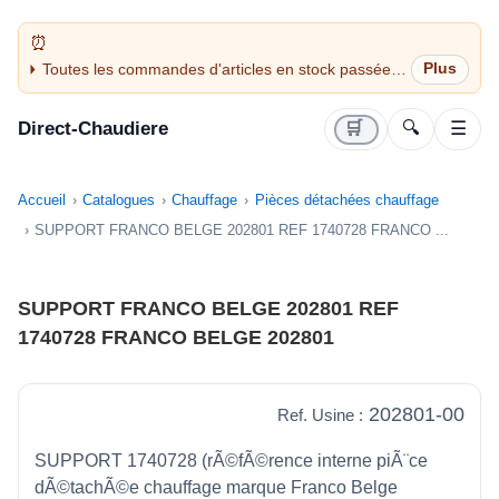
Toutes les commandes d'articles en stock passées
avant 14H sont expédiées le jour même (jours
ouvrés)
Direct-Chaudiere
🛒
🔍
☰
Accueil
Catalogues
Chauffage
Pièces détachées chauffage
SUPPORT FRANCO BELGE 202801 REF 1740728 FRANCO ...
SUPPORT FRANCO BELGE 202801 REF
1740728 FRANCO BELGE 202801
202801-00
Ref. Usine :
SUPPORT 1740728 (rÃ©fÃ©rence interne piÃ¨ce
dÃ©tachÃ©e chauffage marque Franco Belge