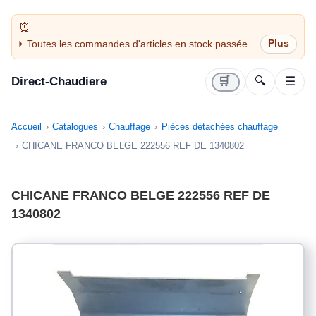
Toutes les commandes d'articles en stock passées
avant 14H sont expédiées le jour même (jours
ouvrés)
Direct-Chaudiere
🛒
🔍
☰
Accueil
Catalogues
Chauffage
Pièces détachées chauffage
CHICANE FRANCO BELGE 222556 REF DE 1340802
CHICANE FRANCO BELGE 222556 REF DE
1340802