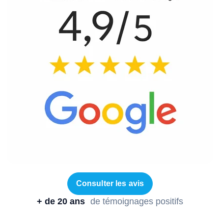
Consulter les avis
+ de 20 ans
de témoignages positifs