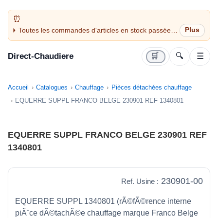
Toutes les commandes d'articles en stock passées
avant 14H sont expédiées le jour même (jours
ouvrés)
Direct-Chaudiere
🛒
🔍
☰
Accueil
Catalogues
Chauffage
Pièces détachées chauffage
EQUERRE SUPPL FRANCO BELGE 230901 REF 1340801
EQUERRE SUPPL FRANCO BELGE 230901 REF
1340801
230901-00
Ref. Usine :
EQUERRE SUPPL 1340801 (rÃ©fÃ©rence interne
piÃ¨ce dÃ©tachÃ©e chauffage marque Franco Belge