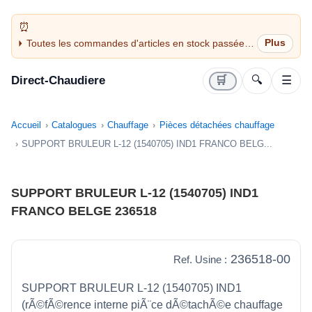
Toutes les commandes d'articles en stock passées
avant 14H sont expédiées le jour même (jours
ouvrés)
Direct-Chaudiere
🛒
🔍
☰
Accueil
Catalogues
Chauffage
Pièces détachées chauffage
SUPPORT BRULEUR L-12 (1540705) IND1 FRANCO BELG...
SUPPORT BRULEUR L-12 (1540705) IND1
FRANCO BELGE 236518
236518-00
Ref. Usine :
SUPPORT BRULEUR L-12 (1540705) IND1
(rÃ©fÃ©rence interne piÃ¨ce dÃ©tachÃ©e chauffage