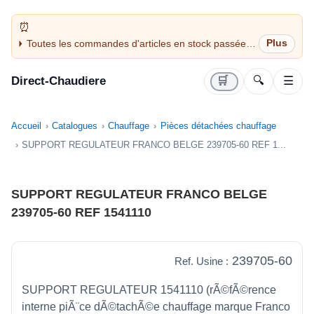
Toutes les commandes d'articles en stock passées
avant 14H sont expédiées le jour même (jours
ouvrés)
Direct-Chaudiere
🛒
🔍
☰
Accueil
Catalogues
Chauffage
Pièces détachées chauffage
SUPPORT REGULATEUR FRANCO BELGE 239705-60 REF 1...
SUPPORT REGULATEUR FRANCO BELGE
239705-60 REF 1541110
239705-60
Ref. Usine :
SUPPORT REGULATEUR 1541110 (rÃ©fÃ©rence
interne piÃ¨ce dÃ©tachÃ©e chauffage marque Franco