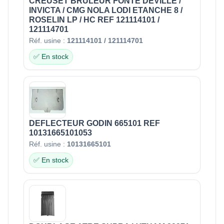
CREUSET BRULEUR FONTE DEVILLE /
INVICTA / CMG NOLA LODI ETANCHE 8 /
ROSELIN LP / HC REF 121114101 /
121114701
Réf. usine :
121114101 / 121114701
✅ En stock
DEFLECTEUR GODIN 665101 REF
10131665101053
Réf. usine :
10131665101
✅ En stock