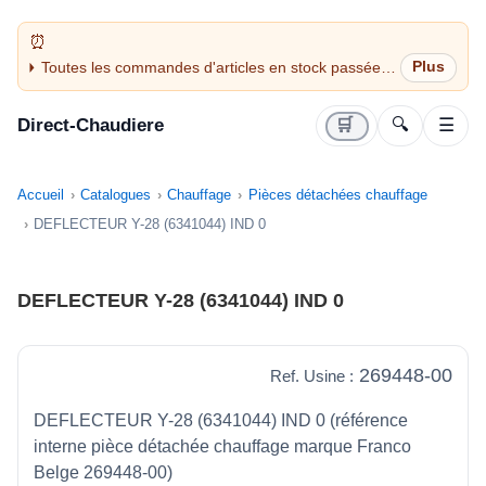
Toutes les commandes d'articles en stock passées
avant 14H sont expédiées le jour même (jours
ouvrés)
Direct-Chaudiere
🛒
🔍
☰
Accueil
Catalogues
Chauffage
Pièces détachées chauffage
DEFLECTEUR Y-28 (6341044) IND 0
DEFLECTEUR Y-28 (6341044) IND 0
269448-00
Ref. Usine :
DEFLECTEUR Y-28 (6341044) IND 0 (référence
interne pièce détachée chauffage marque Franco
Belge 269448-00)