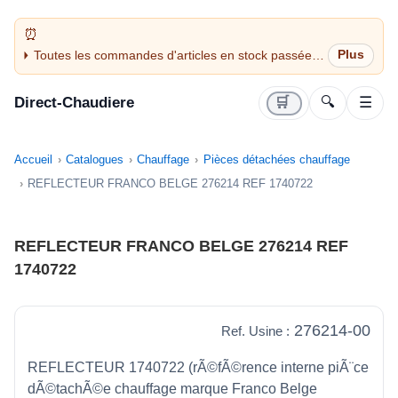
Toutes les commandes d'articles en stock passées
avant 14H sont expédiées le jour même (jours
ouvrés)
Direct-Chaudiere
🛒
🔍
☰
Accueil
Catalogues
Chauffage
Pièces détachées chauffage
REFLECTEUR FRANCO BELGE 276214 REF 1740722
REFLECTEUR FRANCO BELGE 276214 REF
1740722
276214-00
Ref. Usine :
REFLECTEUR 1740722 (rÃ©fÃ©rence interne piÃ¨ce
dÃ©tachÃ©e chauffage marque Franco Belge