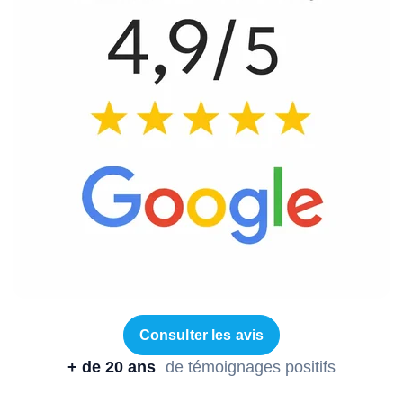
Consulter les avis
+ de 20 ans
de témoignages positifs