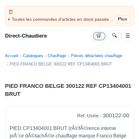
Toutes les commandes d'articles en stock passées
avant 14H sont expédiées le jour même (jours
ouvrés)
Direct-Chaudiere
🛒
🔍
☰
Accueil
Catalogues
Chauffage
Pièces détachées chauffage
PIED FRANCO BELGE 300122 REF CP13404001 BRUT
PIED FRANCO BELGE 300122 REF CP13404001
BRUT
300122-00
Ref. Usine :
PIED CP13404001 BRUT (rÃ©fÃ©rence interne
piÃ¨ce dÃ©tachÃ©e chauffage marque Franco Belge