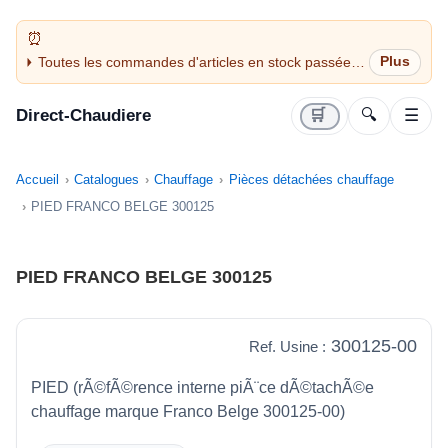
Toutes les commandes d'articles en stock passées
avant 14H sont expédiées le jour même (jours
ouvrés)
Direct-Chaudiere
🛒
🔍
☰
Accueil
Catalogues
Chauffage
Pièces détachées chauffage
PIED FRANCO BELGE 300125
PIED FRANCO BELGE 300125
300125-00
Ref. Usine :
PIED (rÃ©fÃ©rence interne piÃ¨ce dÃ©tachÃ©e
chauffage marque Franco Belge 300125-00)