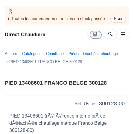
Toutes les commandes d'articles en stock passées
avant 14H sont expédiées le jour même (jours
ouvrés)
Direct-Chaudiere
🛒
🔍
☰
Accueil
Catalogues
Chauffage
Pièces détachées chauffage
PIED 13408601 FRANCO BELGE 300128
PIED 13408601 FRANCO BELGE 300128
300128-00
Ref. Usine :
PIED 13408601 (rÃ©fÃ©rence interne piÃ¨ce
dÃ©tachÃ©e chauffage marque Franco Belge
300128-00)