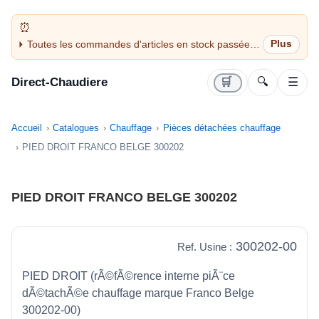
Toutes les commandes d'articles en stock passées
avant 14H sont expédiées le jour même (jours
ouvrés)
Direct-Chaudiere
🛒
🔍
☰
Accueil
Catalogues
Chauffage
Pièces détachées chauffage
PIED DROIT FRANCO BELGE 300202
PIED DROIT FRANCO BELGE 300202
300202-00
Ref. Usine :
PIED DROIT (rÃ©fÃ©rence interne piÃ¨ce
dÃ©tachÃ©e chauffage marque Franco Belge
300202-00)