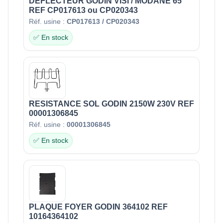
DEFLECTEUR GODIN VISI / MODANE 65
REF CP017613 ou CP020343
Réf. usine :
CP017613 / CP020343
✅ En stock
RESISTANCE SOL GODIN 2150W 230V REF
00001306845
Réf. usine :
00001306845
✅ En stock
PLAQUE FOYER GODIN 364102 REF
10164364102