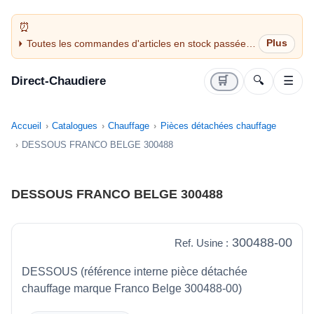
Toutes les commandes d'articles en stock passées
avant 14H sont expédiées le jour même (jours
ouvrés)
Direct-Chaudiere
🛒
🔍
☰
Accueil
Catalogues
Chauffage
Pièces détachées chauffage
DESSOUS FRANCO BELGE 300488
DESSOUS FRANCO BELGE 300488
300488-00
Ref. Usine :
DESSOUS (référence interne pièce détachée
chauffage marque Franco Belge 300488-00)