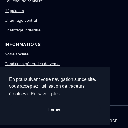
Eau chaude sanitaire
Régulation
Chauffage central
Chauffage individuel
INFORMATIONS
Notre société
Conditions générales de vente
Mentions légales
En poursuivant votre navigation sur ce site,
Gestion des cookies
vous acceptez l'utilisation de traceurs
Confidentialité & RGPD
(cookies).
En savoir plus.
Fermer
© 1996-2026 Nitech – Tous droits réservés
Mentions légales
•
CGV
•
Site corporate Nitech