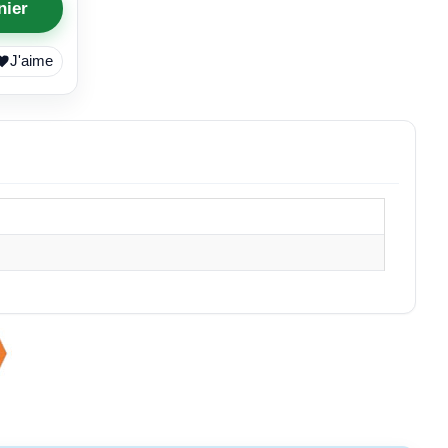
nier
J'aime