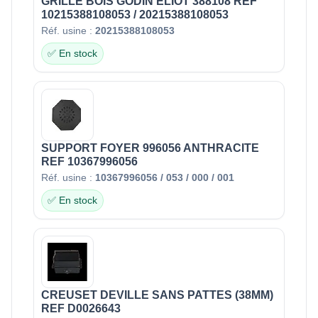
GRILLE BOIS GODIN ELIOT 388108 REF
10215388108053 / 20215388108053
Réf. usine :
20215388108053
✅ En stock
SUPPORT FOYER 996056 ANTHRACITE
REF 10367996056
Réf. usine :
10367996056 / 053 / 000 / 001
✅ En stock
CREUSET DEVILLE SANS PATTES (38MM)
REF D0026643