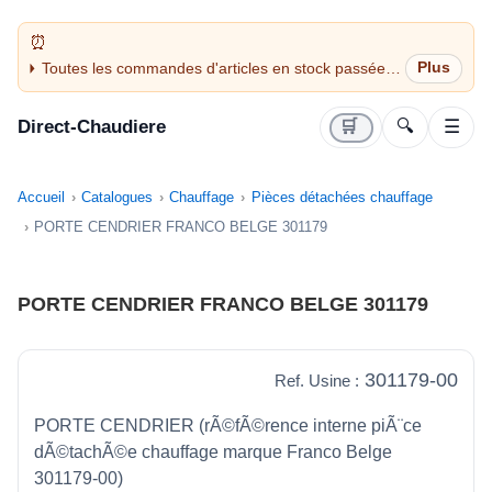
Toutes les commandes d'articles en stock passées
avant 14H sont expédiées le jour même (jours
ouvrés)
Direct-Chaudiere
🛒
🔍
☰
Accueil
Catalogues
Chauffage
Pièces détachées chauffage
PORTE CENDRIER FRANCO BELGE 301179
PORTE CENDRIER FRANCO BELGE 301179
301179-00
Ref. Usine :
PORTE CENDRIER (rÃ©fÃ©rence interne piÃ¨ce
dÃ©tachÃ©e chauffage marque Franco Belge
301179-00)