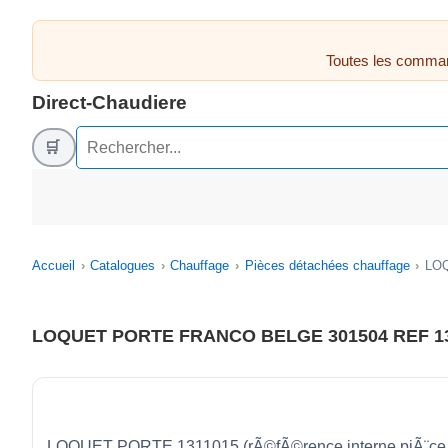
Toutes les comman
Direct-Chaudiere
🛒
Accueil
Catalogues
Chauffage
Pièces détachées chauffage
LOQ
LOQUET PORTE FRANCO BELGE 301504 REF 1
LOQUET PORTE 1311015 (rÃ©fÃ©rence interne piÃ¨ce