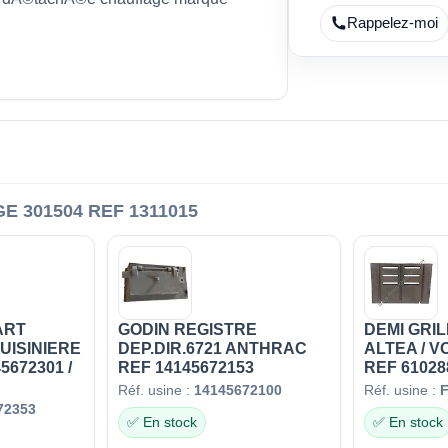
Rappelez-moi
 301504 REF 1311015
ART
GODIN REGISTRE
DEMI GRIL
UISINIERE
DEP.DIR.6721 ANTHRAC
ALTEA / V
5672301 /
REF 14145672153
REF 61028
Réf. usine :
14145672100
Réf. usine :
72353
✅ En stock
✅ En stock