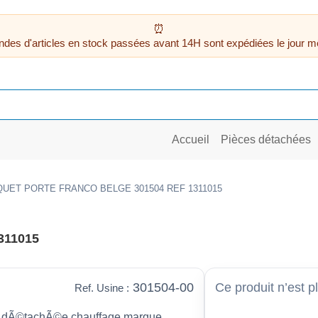
des d'articles en stock passées avant 14H sont expédiées le jour m
Accueil
Pièces détachées
UET PORTE FRANCO BELGE 301504 REF 1311015
311015
301504-00
Ce produit n’est p
Ref. Usine :
 dÃ©tachÃ©e chauffage marque