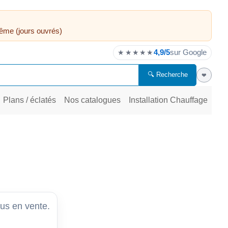
ême (jours ouvrés)
4,9/5
sur Google
★★★★★
🔍 Recherche
❤
Plans / éclatés
Nos catalogues
Installation Chauffage
lus en vente.