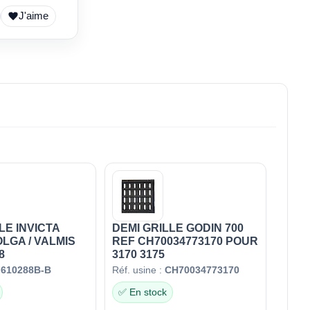
J'aime
LE INVICTA
DEMI GRILLE GODIN 700
OLGA / VALMIS
REF CH70034773170 POUR
8
3170 3175
F610288B-B
Réf. usine :
CH70034773170
✅ En stock