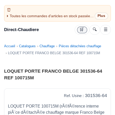
Toutes les commandes d'articles en stock passées
avant 14H sont expédiées le jour même (jours
ouvrés)
Direct-Chaudiere
🛒
🔍
☰
Accueil
Catalogues
Chauffage
Pièces détachées chauffage
LOQUET PORTE FRANCO BELGE 301536-64 REF 100715M
LOQUET PORTE FRANCO BELGE 301536-64
REF 100715M
301536-64
Ref. Usine :
LOQUET PORTE 100715M (rÃ©fÃ©rence interne
piÃ¨ce dÃ©tachÃ©e chauffage marque Franco Belge